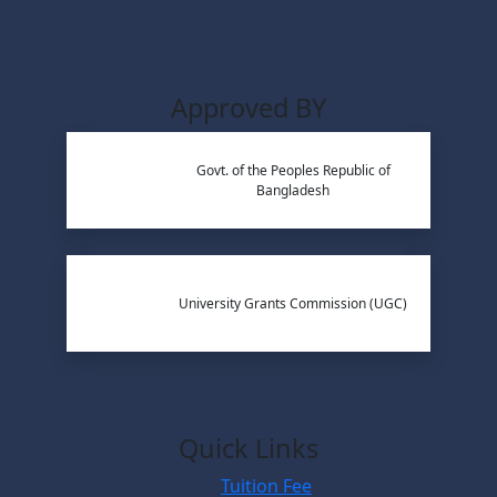
Approved BY
Govt. of the Peoples Republic of
Bangladesh
University Grants Commission (UGC)
Quick Links
Tuition Fee