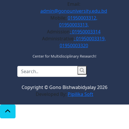
Email:
admin@gonouniversity.edu.bd
Mobile:
01950003312,
01950003313,
Admission
: 01950003314
Administrative
: 01950003319,
01950003320
Center for Multidisciplinary Research!
Copyright © Gono Bishwabidyalay 2026
Developed By:
Pipilika Soft