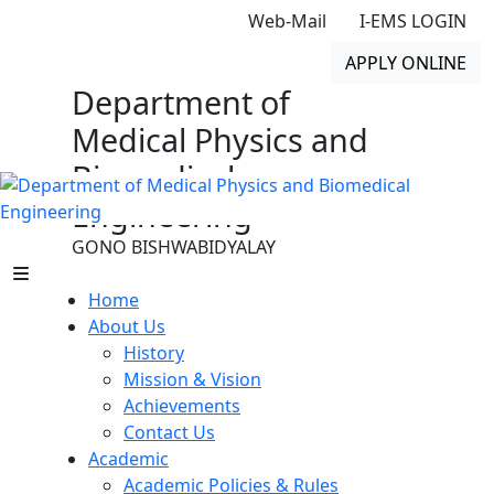
Web-Mail
I-EMS LOGIN
APPLY ONLINE
Department of
Medical Physics and
Biomedical
Engineering
GONO BISHWABIDYALAY
Home
About Us
History
Mission & Vision
Achievements
Contact Us
Academic
Academic Policies & Rules