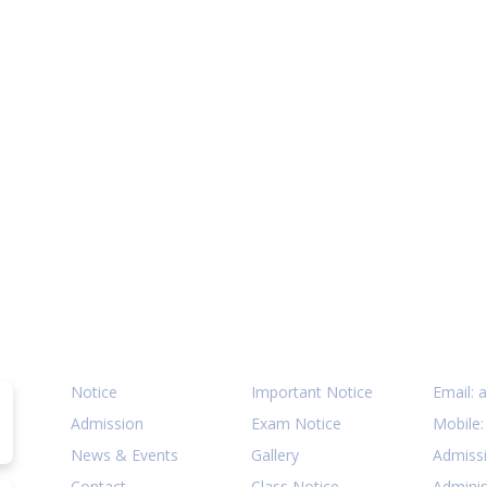
N
N
N
Quick Links
Notices
Cont
N
Notice
Important Notice
Email:
a
Admission
Exam Notice
Mobile
News & Events
Gallery
Admiss
Contact
Class Notice
Adminis