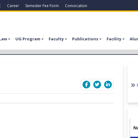
C
Career
Semester Fee Form
Convocation
Law
UG Program
Faculty
Publications
Facility
Alu
N
N