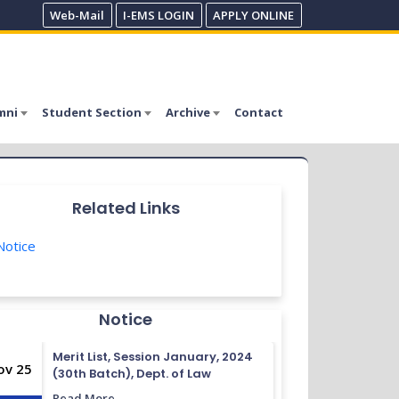
Web-Mail
I-EMS LOGIN
APPLY ONLINE
mni
Student Section
Archive
Contact
Related Links
otice
Notice
Merit List, Session January, 2024
ov 25
(30th Batch), Dept. of Law
Read More