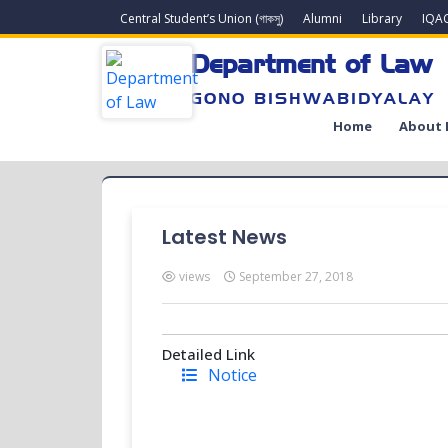
Central Student’s Union (গাকসু)
Alumni
Library
IQA
Department of Law
GONO BISHWABIDYALAY
Home
About 
Latest News
views
September 27, 2018
Detailed Link
Notice