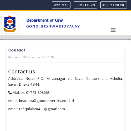
Web-Mail
I-EMS LOGIN
APPLY ONLINE
Department of Law
GONO BISHWABIDYALAY
Contact
views
September 27, 2018
Contact us
Address: Nolam,P.O. Mirzanagar via Savar Cantonment, Ashulia,
Savar, Dhaka-1344.
Mobile: 01745-898663
email: headlaw@gonouniversity.edu.bd
email: rafiqulalam411@gmail.com