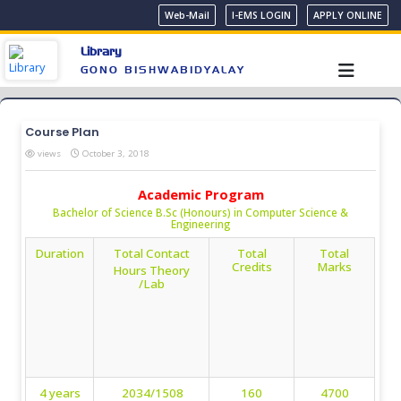
Web-Mail
I-EMS LOGIN
APPLY ONLINE
Library
GONO BISHWABIDYALAY
Course Plan
views
October 3, 2018
Academic Program
Bachelor of Science B.Sc (Honours) in Computer Science &
Engineering
Duration
Total Contact
Total
Total
Credits
Marks
Hours Theory
/Lab
4 years
2034/1508
160
4700