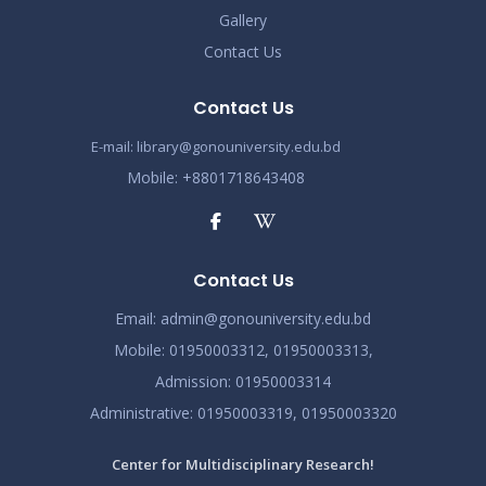
করোনা ভাইরাস নিয়ে বর্তমান পরিস্থিতির কারণে সরকারী নির্দেশনা
Gallery
Nov 19
অনুযায়ী গণ বিশ্ববিদ্যালয়ের অফিস আদেশ
Contact Us
Read More
2024
Contact Us
আন্তর্জাতিক মাতৃভাষা দিবস ও শহীদ দিবস পালন প্রসঙ্গে বিজ্ঞপ্তি
Nov 19
Read More
E-mail: library@gonouniversity.edu.bd
2024
Mobile: +8801718643408
এপ্রিল ২০২৩ সেমিস্টারের ফাইনাল পরীক্ষার (অনুষ্ঠিতব্য অক্টোবর
Nov 19
২০২৩) বিজ্ঞপ্তি
Read More
2024
Contact Us
ভর্তিকৃত শিক্ষার্থীদের আইডি কার্ড নোটিশ
Nov 19
Email:
admin@gonouniversity.edu.bd
Read More
2024
Mobile:
01950003312,
01950003313,
Admission
: 01950003314
সেমিস্টার ফি নোটিশ
Nov 19
Administrative
: 01950003319,
01950003320
Read More
2024
Center for Multidisciplinary Research!