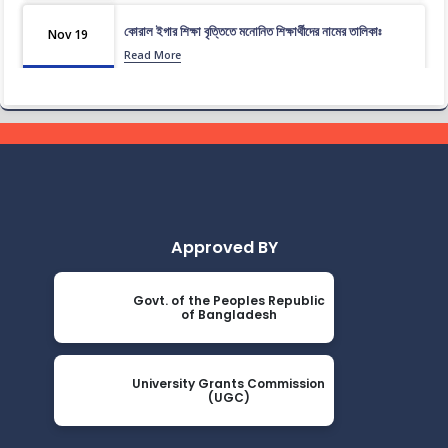
কোরাল ইগার শিক্ষা বৃত্তিতে মনোনিত শিক্ষার্থীদের নামের তালিকাঃ
Nov 19
Read More
2024
ধূমপান, পান সেবন করা ও মাদক সেবন করা সম্পূর্ণ নিষিদ্ধ।
Nov 19
Read More
2024
করোনা ভাইরাস নিয়ে বর্তমান পরিস্থিতির কারণে সরকারী নির্দেশনা অনুযায়ী
Nov 19
গণ বিশ্ববিদ্যালয়ের অফিস আদেশ
Read More
2024
Approved BY
আন্তর্জাতিক মাতৃভাষা দিবস ও শহীদ দিবস পালন প্রসঙ্গে বিজ্ঞপ্তি
Nov 19
Govt. of the Peoples Republic
Read More
of Bangladesh
2024
এপ্রিল ২০২৩ সেমিস্টারের ফাইনাল পরীক্ষার (অনুষ্ঠিতব্য অক্টোবর ২০২৩)
Nov 19
বিজ্ঞপ্তি
University Grants Commission
(UGC)
Read More
2024