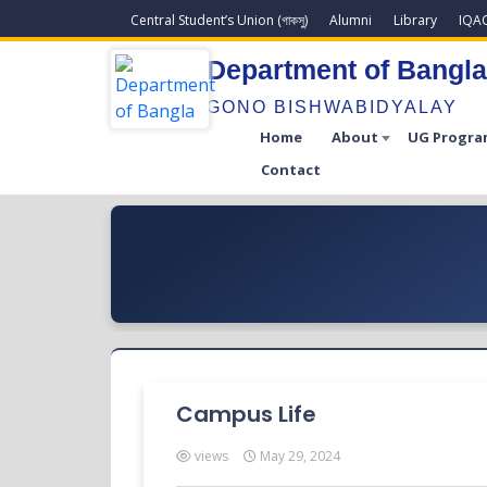
Central Student’s Union (গাকসু)
Alumni
Library
IQA
Department of Bangl
GONO BISHWABIDYALAY
Home
About
UG Progra
Contact
Campus Life
views
May 29, 2024