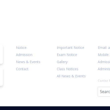
Quick Links
Notices
Cont
Notice
Important Notice
Email:
a
Admission
Exam Notice
Mobile
News & Events
Gallery
Admiss
Contact
Class Notices
Adminis
All News & Events
Center 