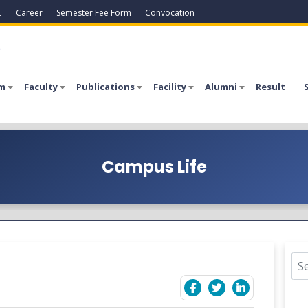
C
Career
Semester Fee Form
Convocation
a
m
Faculty
Publications
Facility
Alumni
Result
Campus Life