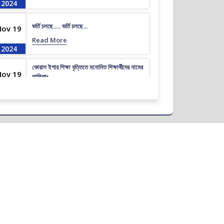
2024
ভর্তি চলছে….. ভর্তি চলছে…
Nov 19
Read More
2024
কোরাল ইগার শিক্ষা বৃত্তিতে মনোনিত শিক্ষার্থীদের নামের
Nov 19
তালিকাঃ
Read More
2024
ধূমপান, পান সেবন করা ও মাদক সেবন করা সম্পূর্ণ নিষিদ্ধ।
Nov 19
Read More
2024
করোনা ভাইরাস নিয়ে বর্তমান পরিস্থিতির কারণে সরকারী
Nov 19
নির্দেশনা অনুযায়ী গণ বিশ্ববিদ্যালয়ের অফিস আদেশ
Read More
2024
আন্তর্জাতিক মাতৃভাষা দিবস ও শহীদ দিবস পালন প্রসঙ্গে
Nov 19
বিজ্ঞপ্তি