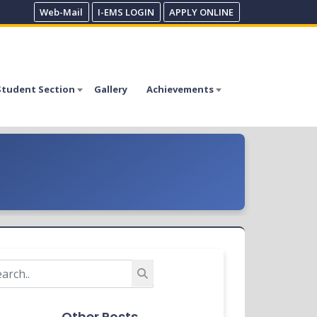
Web-Mail
I-EMS LOGIN
APPLY ONLINE
Student Section
Gallery
Achievements
Other Posts