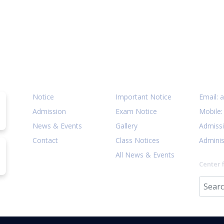
Quick Links
Notices
Cont
Notice
Important Notice
Email:
a
Admission
Exam Notice
Mobile
News & Events
Gallery
Admiss
Contact
Class Notices
Adminis
All News & Events
Center 