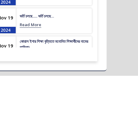
2024
ভর্তি চলছে….. ভর্তি চলছে…
Nov 19
Read More
2024
কোরাল ইগার শিক্ষা বৃত্তিতে মনোনিত শিক্ষার্থীদের নামের
Nov 19
তালিকাঃ
Read More
2024
ধূমপান, পান সেবন করা ও মাদক সেবন করা সম্পূর্ণ নিষিদ্ধ।
Nov 19
Read More
2024
করোনা ভাইরাস নিয়ে বর্তমান পরিস্থিতির কারণে সরকারী
Nov 19
নির্দেশনা অনুযায়ী গণ বিশ্ববিদ্যালয়ের অফিস আদেশ
Read More
2024
আন্তর্জাতিক মাতৃভাষা দিবস ও শহীদ দিবস পালন প্রসঙ্গে
Nov 19
বিজ্ঞপ্তি