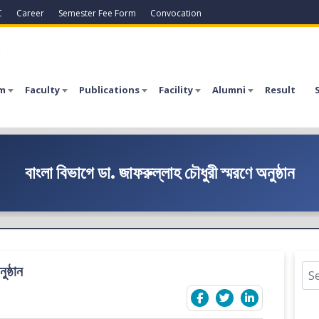
C
Career
Semester Fee Form
Convocation
a
m
Faculty
Publications
Facility
Alumni
Result
বাংলা বিভাগে ডা. জাফরুল্লাহ চৌধুরী স্মরণে অনুষ্ঠান
ুষ্ঠান