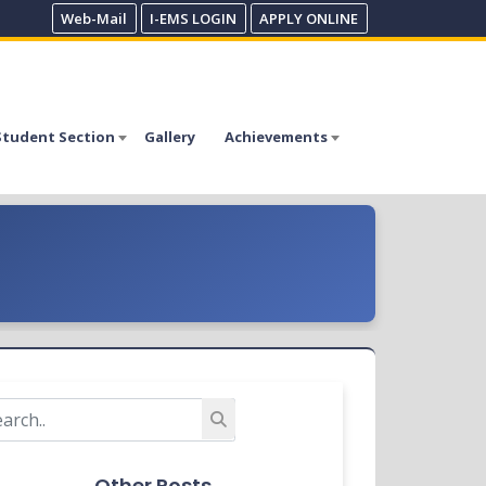
Web-Mail
I-EMS LOGIN
APPLY ONLINE
Student Section
Gallery
Achievements
Other Posts