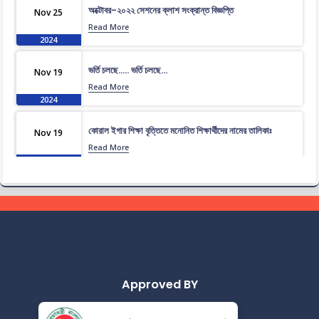
অক্টোবর-২০২২ সেশনের ক্লাশ সংক্রান্ত বিজ্ঞপ্তি
Nov 25
Read More
2024
ভর্তি চলছে….. ভর্তি চলছে…
Nov 19
Read More
2024
কোরাল ইগার শিক্ষা বৃত্তিতে মনোনিত শিক্ষার্থীদের নামের তালিকাঃ
Nov 19
Read More
2024
ধূমপান, পান সেবন করা ও মাদক সেবন করা সম্পূর্ণ নিষিদ্ধ।
Nov 19
Read More
2024
করোনা ভাইরাস নিয়ে বর্তমান পরিস্থিতির কারণে সরকারী নির্দেশনা অনুযায়ী
Nov 19
গণ বিশ্ববিদ্যালয়ের অফিস আদেশ
Read More
2024
Approved BY
আন্তর্জাতিক মাতৃভাষা দিবস ও শহীদ দিবস পালন প্রসঙ্গে বিজ্ঞপ্তি
Nov 19