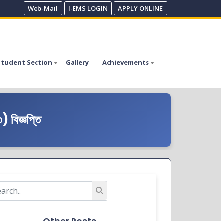
Web-Mail
I-EMS LOGIN
APPLY ONLINE
Student Section
Gallery
Achievements
) বিজ্ঞপ্তি
Other Posts