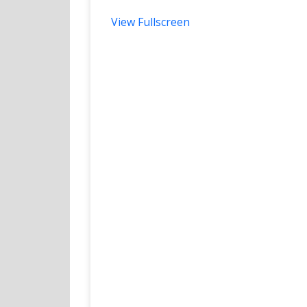
View Fullscreen
Skip
to
PDF
content