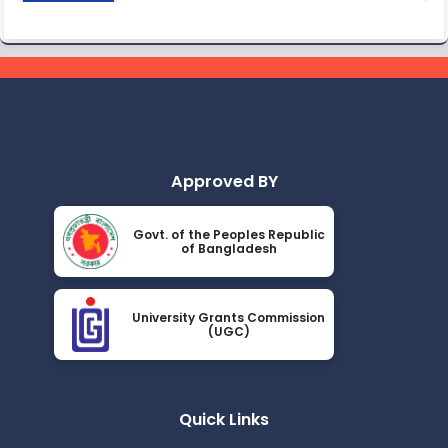
2024
ধূমপান, পান সেবন করা ও মাদক সেবন করা সম্পূর্ণ নিষিদ্ধ।
Nov 19
Read More
2024
করোনা ভাইরাস নিয়ে বর্তমান পরিস্থিতির কারণে সরকারী নির্দেশনা অনুযায়ী
Nov 19
গণ বিশ্ববিদ্যালয়ের অফিস আদেশ
Read More
2024
Approved BY
আন্তর্জাতিক মাতৃভাষা দিবস ও শহীদ দিবস পালন প্রসঙ্গে বিজ্ঞপ্তি
Nov 19
Govt. of the Peoples Republic
Read More
of Bangladesh
2024
এপ্রিল ২০২৩ সেমিস্টারের ফাইনাল পরীক্ষার (অনুষ্ঠিতব্য অক্টোবর ২০২৩)
Nov 19
বিজ্ঞপ্তি
University Grants Commission
(UGC)
Read More
2024
ভর্তিকৃত শিক্ষার্থীদের আইডি কার্ড নোটিশ
Nov 19
Read More
Quick Links
2024