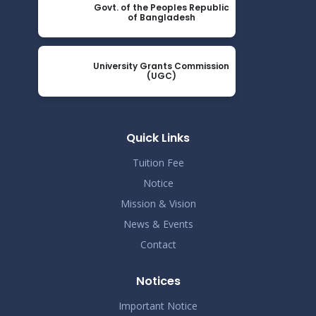
2024
Govt. of the Peoples Republic
of Bangladesh
ধূমপান, পান সেবন করা ও মাদক সেবন করা সম্পূর্ণ নিষিদ্ধ।
Nov 19
Read More
2024
University Grants Commission
(UGC)
করোনা ভাইরাস নিয়ে বর্তমান পরিস্থিতির কারণে সরকারী নির্দেশনা
Nov 19
অনুযায়ী গণ বিশ্ববিদ্যালয়ের অফিস আদেশ
Read More
2024
Quick Links
Tuition Fee
Notice
Mission & Vision
News & Events
Contact
Notices
Important Notice