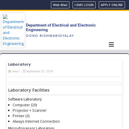
Web-Mail
I-EMS LOGIN
APPLY ONLINE
Department of Electrical and Electronic
Engineering
GONO BISHWABIDYALAY
Laboratory
views
September 27, 2018
Laboratory Facilities
Software Laboratory
Computer (20)
Projector + Scanner
Printer (3)
Always Internet Connection
Micro-Processor Laboratory