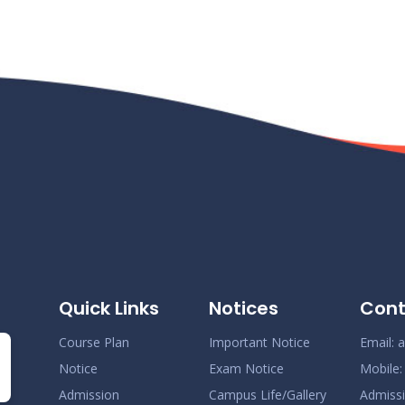
N
N
N
Quick Links
Notices
Cont
N
Course Plan
Important Notice
Email:
a
Notice
Exam Notice
Mobile
Admission
Campus Life/Gallery
Admiss
N