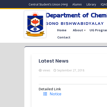
Central Student’s Union (গাকসু)
Alumni
Library
IQA
Department of Chem
GONO BISHWABIDYALAY
Home
About
UG Progra
Contact
Latest News
views
September 27, 2018
Detailed Link
Notice