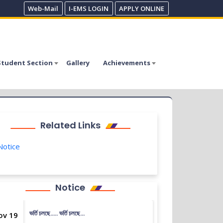
Web-Mail
I-EMS LOGIN
APPLY ONLINE
Student Section
Gallery
Achievements
Related Links
otice
Notice
ভর্তি চলছে….. ভর্তি চলছে…
ov 19