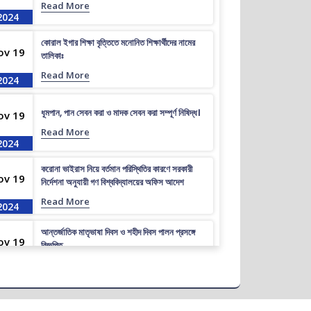
Read More
2024
কোরাল ইগার শিক্ষা বৃত্তিতে মনোনিত শিক্ষার্থীদের নামের
ov 19
তালিকাঃ
Read More
2024
ধূমপান, পান সেবন করা ও মাদক সেবন করা সম্পূর্ণ নিষিদ্ধ।
ov 19
Read More
2024
করোনা ভাইরাস নিয়ে বর্তমান পরিস্থিতির কারণে সরকারী
ov 19
নির্দেশনা অনুযায়ী গণ বিশ্ববিদ্যালয়ের অফিস আদেশ
Read More
2024
আন্তর্জাতিক মাতৃভাষা দিবস ও শহীদ দিবস পালন প্রসঙ্গে
ov 19
বিজ্ঞপ্তি
Read More
2024
এপ্রিল ২০২৩ সেমিস্টারের ফাইনাল পরীক্ষার (অনুষ্ঠিতব্য
ov 19
অক্টোবর ২০২৩) বিজ্ঞপ্তি