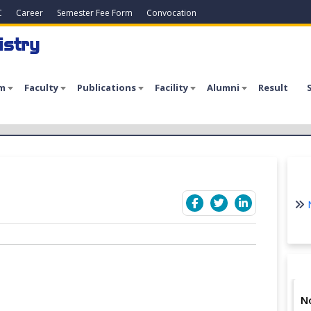
C
Career
Semester Fee Form
Convocation
istry
m
Faculty
Publications
Facility
Alumni
Result
N
N